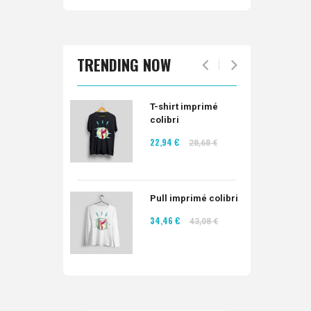
TRENDING NOW
T-shirt imprimé
colibri
22,94 €
28,68 €
Pull imprimé colibri
34,46 €
43,08 €