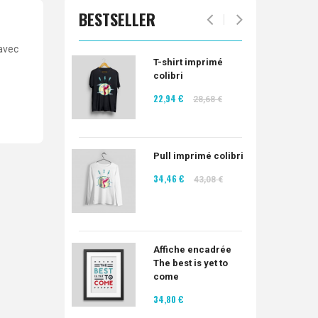
BESTSELLER
 avec
T-shirt imprimé
colibri
22,94 €
28,68 €
Pull imprimé colibri
34,46 €
43,08 €
Affiche encadrée
The best is yet to
come
34,80 €