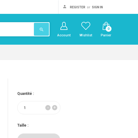
or
REGISTER
SIGN IN
0
search
Account
Wishlist
Panier
Quantité :
Taille :