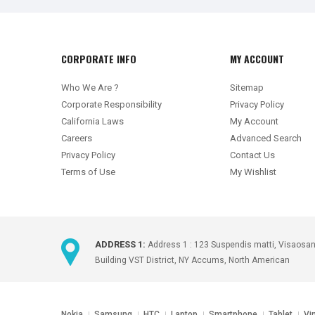
CORPORATE INFO
MY ACCOUNT
Who We Are ?
Sitemap
Corporate Responsibility
Privacy Policy
California Laws
My Account
Careers
Advanced Search
Privacy Policy
Contact Us
Terms of Use
My Wishlist
ADDRESS 1:
Address 1 : 123 Suspendis matti, Visaosa
Building VST District, NY Accums, North American
Nokia
Samsung
HTC
Laptop
Smartphone
Tablet
Vi