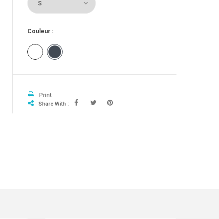
Couleur :
Blanc
Noir
Print
Share With :