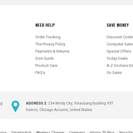
NEED HELP
SAVE MONEY
Order Tracking
Discount Code
The Privacy Policy
Computer Sale
Payments & Returns
Special Offers
Size Guide
Today Deals
Product Care
A-Z Vochers Di
FAQ's
On Sales
ADDRESS 2:
ng
234 Windy City, Visaosang Building VST
District, Chicago Accums, United States
nova
Smartwatch
Wireless Charger
Company
Iphone 7S Plus
Nova Fa